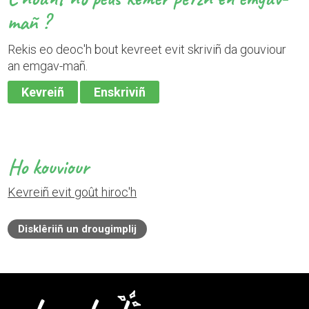
mañ ?
Rekis eo deoc'h bout kevreet evit skriviñ da gouviour
an emgav-mañ.
Kevreiñ
Enskriviñ
Ho kouviour
Kevreiñ evit goût hiroc'h
Disklêriiñ un drougimplij