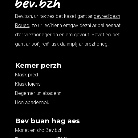
Bev.bzh, ur raktres bet kaset gant ar
gevredigezh
Roued
, zo ur lec'hienn emgav dezhi ar pal aesaat
d'ar vrezhonegerion en em gavout. Savet eo bet
gant ar soñj reiñ lusk da implij ar brezhoneg.
Kemer perzh
Klask pred
Klask lojeris
Degemer un abadenn
Hon abadennoù
Bev buan hag aes
Monet en-dro Bev.bzh