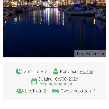
Loic Kersuzan
Loic Kersuzan
Sort : Lojeris
Kouviour :
Viviane
Deiziad : 06/08/2026
Gwelet an deiziadoù arall
Lec'hioù : 2
Gwele daou zen : 1