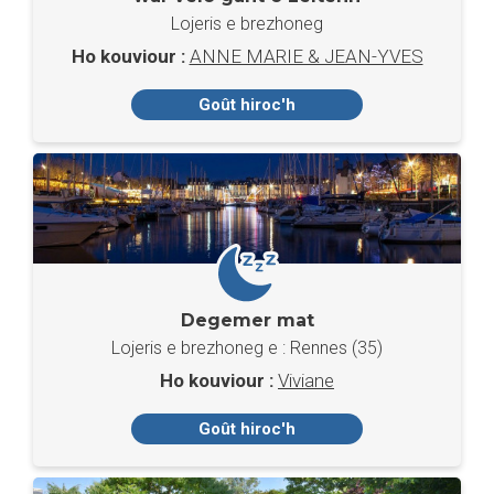
Lojeris e brezhoneg
Ho kouviour :
ANNE MARIE & JEAN-YVES
Goût hiroc'h
Degemer mat
Lojeris e brezhoneg e : Rennes (35)
Ho kouviour :
Viviane
Goût hiroc'h