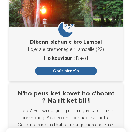
Dibenn-sizhun e bro Lambal
Lojeris e brezhoneg e : Lamballe (22)
Ho kouviour :
David
Goût hiroc'h
N'ho peus ket kavet ho c'hoant
? Na rit ket bil !
Deoc'h-c'hwi da ginnig un emgav da gomz e
brezhoneg. Aes eo en ober hag evit netra.
Gellout a raoc'h dibab ar re a gemero perzh e-
mesk ar re a c'houlenno.