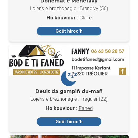
Donemat e Menetavy
Lojeris e brezhoneg e : Brandivy (56)
Ho kouviour :
Claire
Goût hiroc'h
Deuit da gampiñ du-mañ
Lojeris e brezhoneg e : Tréguier (22)
Ho kouviour :
Faned
Goût hiroc'h