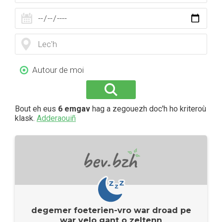
Autour de moi
Bout eh eus
6 emgav
hag a zegouezh doc'h ho kriteroù
klask.
Adderaouiñ
degemer foeterien-vro war droad pe
war velo gant o zeltenn