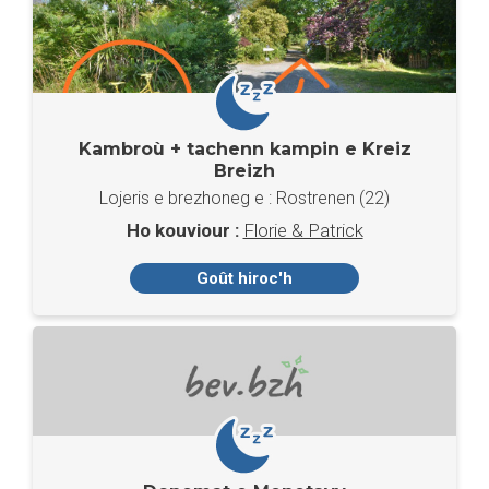
Kambroù + tachenn kampin e Kreiz
Breizh
Lojeris e brezhoneg e : Rostrenen (22)
Ho kouviour :
Florie & Patrick
Goût hiroc'h