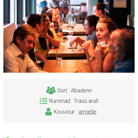
Sort : Abadenn
Rummad : Traoù arall
Kouviour :
armelle