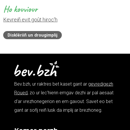
Ho kouviour
Kevreiñ evit goût hiroc'h
Disklêriiñ un drougimplij
Bev.bzh, ur raktres bet kaset gant ar
gevredigezh
Roued
, zo ur lec'hienn emgav dezhi ar pal aesaat
d'ar vrezhonegerion en em gavout. Savet eo bet
gant ar soñj reiñ lusk da implij ar brezhoneg.