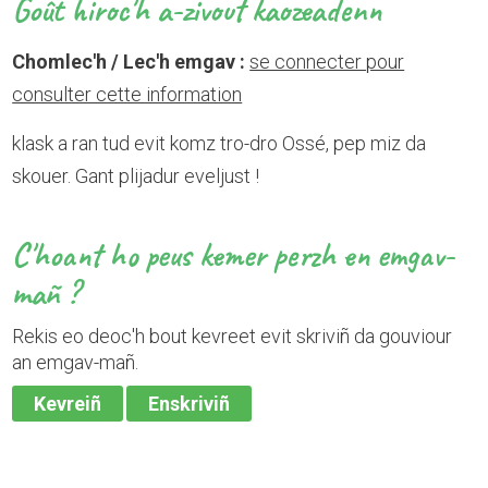
Goût hiroc'h a-zivout kaozeadenn
Chomlec'h / Lec'h emgav :
se connecter pour
consulter cette information
klask a ran tud evit komz tro-dro Ossé, pep miz da
skouer. Gant plijadur eveljust !
C'hoant ho peus kemer perzh en emgav-
mañ ?
Rekis eo deoc'h bout kevreet evit skriviñ da gouviour
an emgav-mañ.
Kevreiñ
Enskriviñ