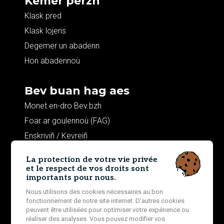
Kemer perzh
Klask pred
Klask lojeris
Degemer un abadenn
Hon abadennoù
Bev buan hag aes
Monet en-dro Bev.bzh
Foar ar goulennoù (FAG)
Enskriviñ / Kevreiñ
Ma c'hont
La protection de votre vie privée
et le respect de vos droits sont
importants pour nous.
Harp
Nous utilisons des cookies nécessaires au bon
Trugarekaat
fonctionnement de notre site internet. D’autres cookies
Komz a raer ac'hanomp
peuvent être utilisées pour optimiser votre expérience ou
réaliser des analyses. Vous pouvez modifier vos