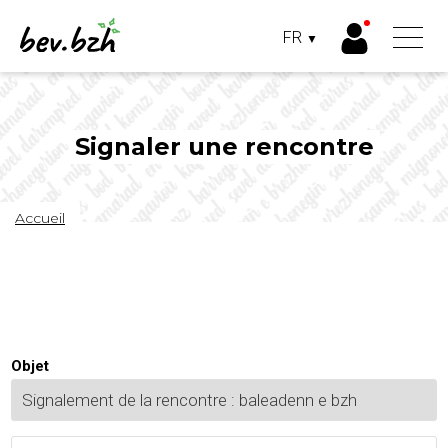
Panneau de gestion des cookies
FR
▼
FRANÇAIS
BRETON
Aller
au
contenu
principal
Signaler une rencontre
Fil
Accueil
d'Ariane
Objet