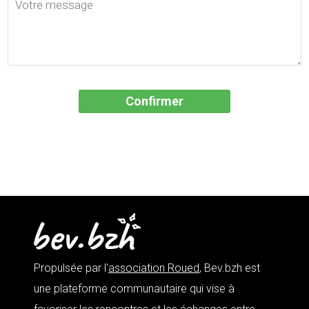
Propulsée par l'
association Roued
, Bev.bzh est
une plateforme communautaire qui vise à