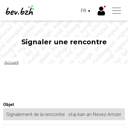
Panneau de gestion des cookies
FR
▼
FRANÇAIS
BRETON
Aller
au
contenu
principal
Signaler une rencontre
Fil
Accueil
d'Ariane
Objet