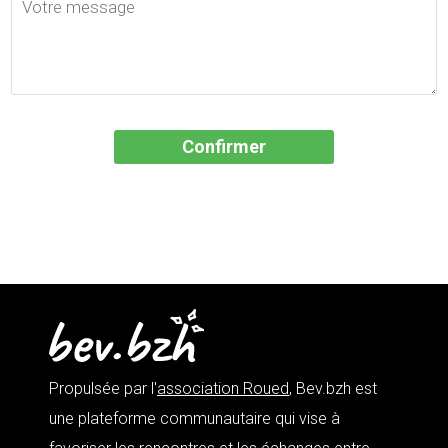
Propulsée par l'
association Roued
, Bev.bzh est
une plateforme communautaire qui vise à