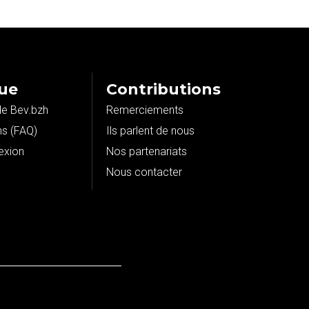
que
Contributions
e Bev.bzh
Remerciements
ns (FAQ)
Ils parlent de nous
exion
Nos partenariats
Nous contacter