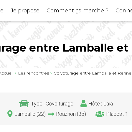
he
Je propose
Comment ça marche ?
Conne
urage entre Lamballe et
il
Accueil
Les rencontres
Coivoturage entre Lamballe et Renne
d'Ariane
Type : Covoiturage
Hôte :
Laia
Lamballe (22)
Roazhon (35)
Places : 1