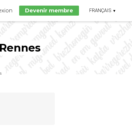
xion
Devenir membre
FRANÇAIS
▼
FRANÇAIS
BRETON
 Rennes
s