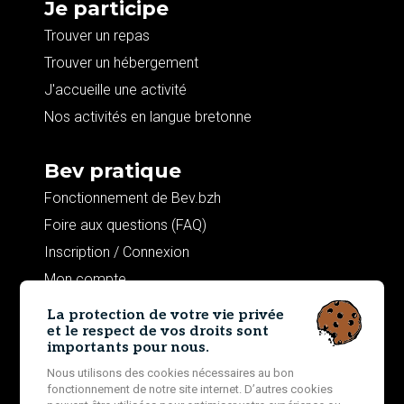
Je participe
Trouver un repas
Trouver un hébergement
J'accueille une activité
Nos activités en langue bretonne
Bev pratique
Fonctionnement de Bev.bzh
Foire aux questions (FAQ)
Inscription / Connexion
Mon compte
La protection de votre vie privée
Contributions
et le respect de vos droits sont
importants pour nous.
Remerciements
Nous utilisons des cookies nécessaires au bon
Ils parlent de nous
fonctionnement de notre site internet. D’autres cookies