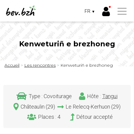
Panneau de gestion des cookies
FR
▼
FRANÇAIS
BRETON
Aller
au
contenu
principal
Kenweturiñ e brezhoneg
Fil
Accueil
Les rencontres
Kenweturiñ e brezhoneg
d'Ariane
Type : Covoiturage
Hôte :
Tangui
Châteaulin (29)
Le Relecq-Kerhuon (29)
Places : 4
Détour accepté