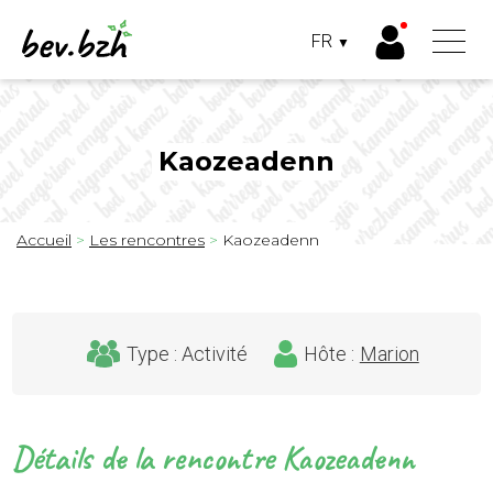
Panneau de gestion des cookies
FR
▼
FRANÇAIS
BRETON
Aller
au
contenu
principal
Kaozeadenn
Fil
Accueil
Les rencontres
Kaozeadenn
d'Ariane
Type : Activité
Hôte :
Marion
Détails de la rencontre Kaozeadenn