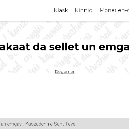
Klask
Kinnig
Monet en-
akaat da sellet un emg
Breadcrumb
Degemer