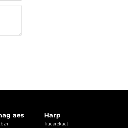
hag aes
Harp
.bzh
Trugarekaat