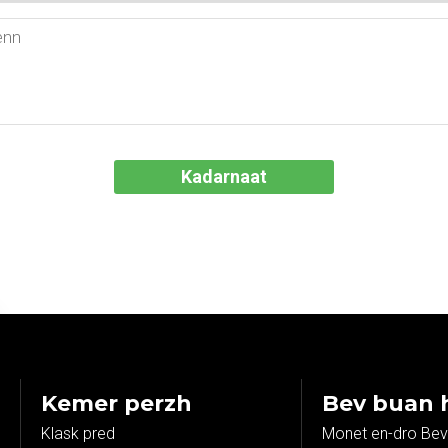
Kemer perzh
Bev buan 
Klask pred
Monet en-dro Bev