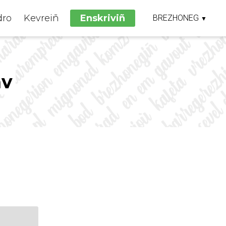
dro
Kevreiñ
Enskriviñ
BREZHONEG
▼
FRANÇAIS
BRETON
av